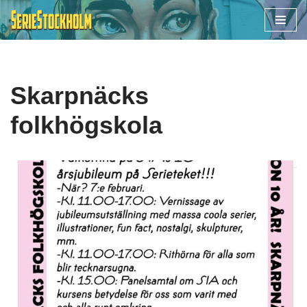
Hoppa
till
innehåll
Skarpnäcks
folkhögskola