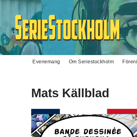
Hoppa
till
innehåll
Evenemang
Om Seriestockholm
Fören
Mats Källblad