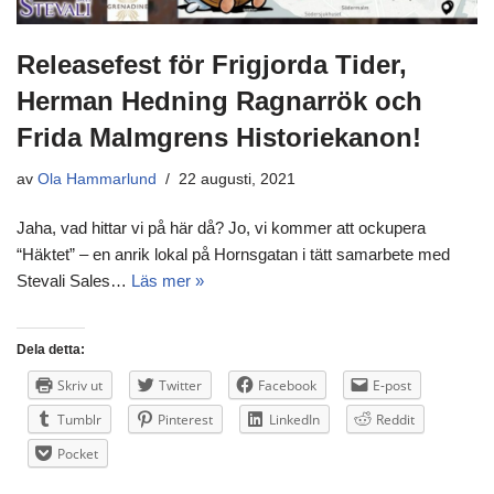
Releasefest för Frigjorda Tider,
Herman Hedning Ragnarrök och
Frida Malmgrens Historiekanon!
av
Ola Hammarlund
22 augusti, 2021
Jaha, vad hittar vi på här då? Jo, vi kommer att ockupera
“Häktet” – en anrik lokal på Hornsgatan i tätt samarbete med
Stevali Sales…
Läs mer »
Dela detta:
Skriv ut
Twitter
Facebook
E-post
Tumblr
Pinterest
LinkedIn
Reddit
Pocket