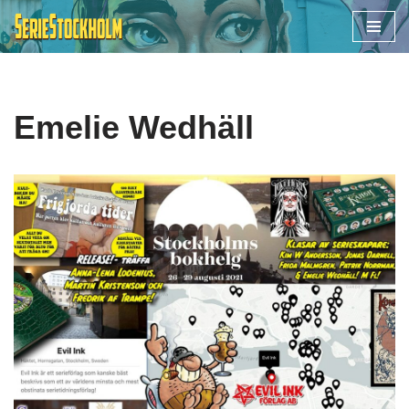
Hoppa
till
innehåll
Emelie Wedhäll