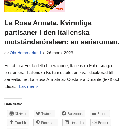
La Rosa Armata. Kvinnliga
partisaner i den italienska
motståndsrörelsen: en serieroman.
av
Ola Hammarlund
26 mars, 2023
För att fira Festa della Liberazione, Italienska Frihetsdagen,
presenterar Italienska Kulturinstitutet en kväll dedikerad till
seriealbumet La Rosa Armata av Costanza Durante (text) och
Elisa…
Läs mer »
Dela detta:
Skriv ut
Twitter
Facebook
E-post
Tumblr
Pinterest
LinkedIn
Reddit