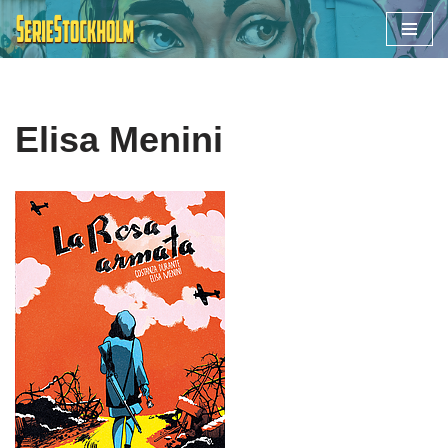
Hoppa
till
innehåll
Elisa Menini