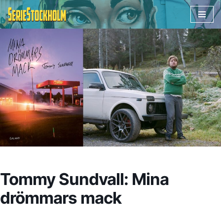
Hoppa
till
innehåll
Tommy Sundvall: Mina
drömmars mack