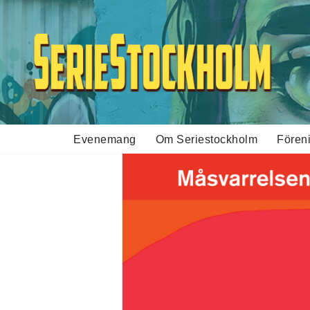
Hoppa
till
innehåll
Evenemang
Om Seriestockholm
Fören