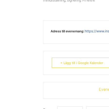
miniutställning, signering. Fri entré.
https://www.i
Adress till evenemang:
+ Lägg till i Google Kalender
Evene