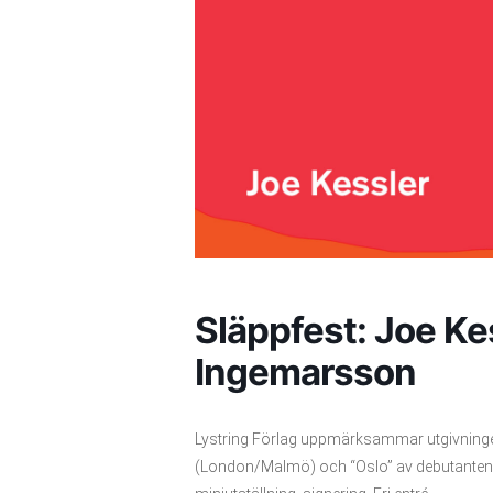
Släppfest: Joe Ke
Ingemarsson
Lystring Förlag uppmärksammar utgivningen
(London/Malmö) och “Oslo” av debutanten 