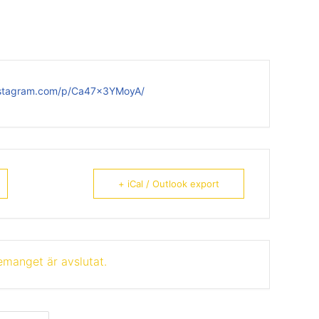
nstagram.com/p/Ca47x3YMoyA/
+ iCal / Outlook export
manget är avslutat.