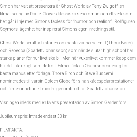
Simon har valt att presentera är Ghost World av Terry Zwigoff, en
filmatisering av Daniel Clowes klassiska serieroman och ett verk som
helt går i linje med Simons fäbless för ”humor och realism”. Rollfiguren
Seymors lägenhet har inspirerat Simons egen inredningsstil.
Ghost World berättar historien om bästa vännerna Enid (Thora Birch)
och Rebecca (Scarlett Johansson) som när de slutar high school har
starka planer för hur livet ska bli. Men när vuxenlivet kommer ikapp dem
blir det inte riktigt som de trott. Filmen fick en Oscarsnominering för
bästa manus efter förlaga. Thora Birch och Steve Buscemi
nominerades till varsin Golden Globe för sina skådespelarprestationer,
och filmen innebar ett mindre genombrott för Scarlett Johansson.
Visningen inleds med en kvarts presentation av Simon Gärdenfors.
Jubileumspris: Inträde endast 30 kr!
FILMFAKTA: