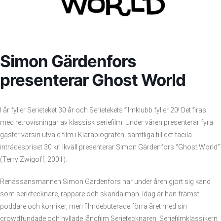
Simon Gärdenfors
presenterar Ghost World
I år fyller Serieteket 30 år och Serietekets filmklubb fyller 20! Det firas
med retrovisningar av klassisk seriefilm. Under våren presenterar fyra
gäster varsin utvald film i Klarabiografen, samtliga till det facila
inträdespriset 30 kr! Ikväll presenterar Simon Gärdenfors “Ghost World”
(Terry Zwigoff, 2001).
Renässansmannen Simon Gärdenfors har under åren gjort sig känd
som serietecknare, rappare och skandalman. Idag är han främst
poddare och komiker, men filmdebuterade förra året med sin
crowdfundade och hyllade långfilm Serietecknaren. Seriefilmklassikern