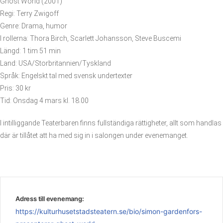
Ghost World (2001)
Regi: Terry Zwigoff
Genre: Drama, humor
I rollerna: Thora Birch, Scarlett Johansson, Steve Buscemi
Längd: 1 tim 51 min
Land: USA/Storbritannien/Tyskland
Språk: Engelskt tal med svensk undertexter
Pris: 30 kr
Tid: Onsdag 4 mars kl. 18.00
I intilliggande Teaterbaren finns fullständiga rättigheter, allt som handlas
där är tillåtet att ha med sig in i salongen under evenemanget.
Adress till evenemang:
https://kulturhusetstadsteatern.se/bio/simon-gardenfors-