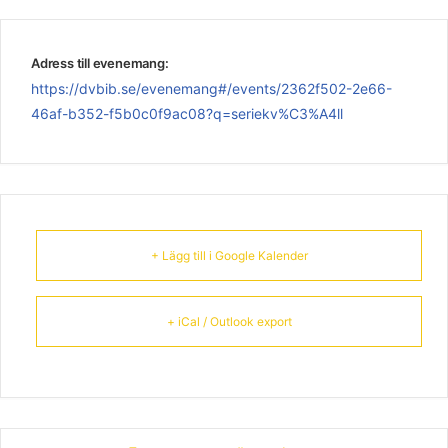
Adress till evenemang:
https://dvbib.se/evenemang#/events/2362f502-2e66-
46af-b352-f5b0c0f9ac08?q=seriekv%C3%A4ll
+ Lägg till i Google Kalender
+ iCal / Outlook export