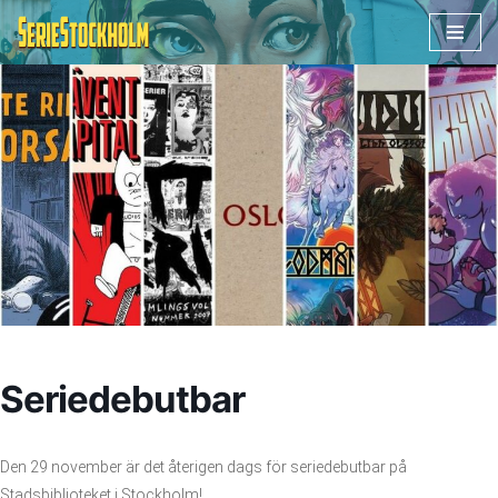
Hoppa
till
innehåll
Seriedebutbar
Den 29 november är det återigen dags för seriedebutbar på
Stadsbiblioteket i Stockholm!