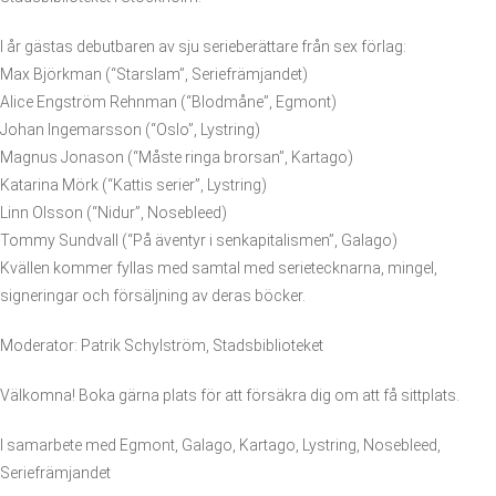
I år gästas debutbaren av sju serieberättare från sex förlag:
Max Björkman (“Starslam”, Seriefrämjandet)
Alice Engström Rehnman (“Blodmåne”, Egmont)
Johan Ingemarsson (“Oslo”, Lystring)
Magnus Jonason (“Måste ringa brorsan”, Kartago)
Katarina Mörk (“Kattis serier”, Lystring)
Linn Olsson (“Nidur”, Nosebleed)
Tommy Sundvall (“På äventyr i senkapitalismen”, Galago)
Kvällen kommer fyllas med samtal med serietecknarna, mingel,
signeringar och försäljning av deras böcker.
Moderator: Patrik Schylström, Stadsbiblioteket
Välkomna! Boka gärna plats för att försäkra dig om att få sittplats.
I samarbete med Egmont, Galago, Kartago, Lystring, Nosebleed,
Seriefrämjandet