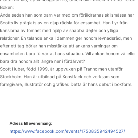
Boken:
Ända sedan han som barn var med om föräldrarnas skilsmässa har
Scotts liv präglats av en djup rädsla för ensamhet. Han flyr från
känslorna av tomhet med hjälp av snabba dejter och ytliga
relationer. En talande anka i dammen ger honom levnadsråd, men
efter ett tag börjar han misstänka att ankans varningar om
ensamheten bara förvärrat hans situation. Vill ankan honom väl eller
bara dra honom allt längre ner i fördärvet?
Scott Huber, född 1999, är uppvuxen på Tranholmen utanför
Stockholm. Han är utbildad på Konstfack och verksam som
formgivare, illustratör och grafiker. Detta är hans debut i bokform.
Adress till evenemang:
https://www.facebook.com/events/1750835942494527/