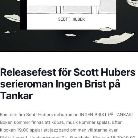
Releasefest för Scott Hubers
serieroman Ingen Brist på
Tankar
Kom och fira Scott Hubers debutroman INGEN BRIST PÅ TANKAR!
Boken kommer finnas att köpas, musik kommer spelas. Efter
klockan 19.00 spelar ett jazzband om man vill stanna kvar.
Plats: Nomad, Upplandsgatan 2a, Stockholm. Klockan 16.00-19.00