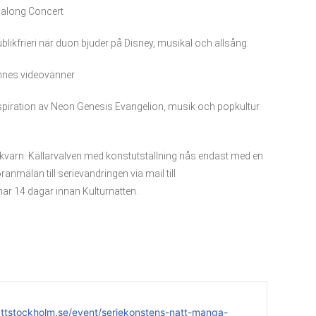
galong Concert
likfrieri när duon bjuder på Disney, musikal och allsång.
ennes videovänner
piration av Neon Genesis Evangelion, musik och popkultur.
ll kvarn. Källarvalven med konstutställning nås endast med en
ranmälan till serievandringen via mail till
r 14 dagar innan Kulturnatten.
nattstockholm.se/event/seriekonstens-natt-manga-