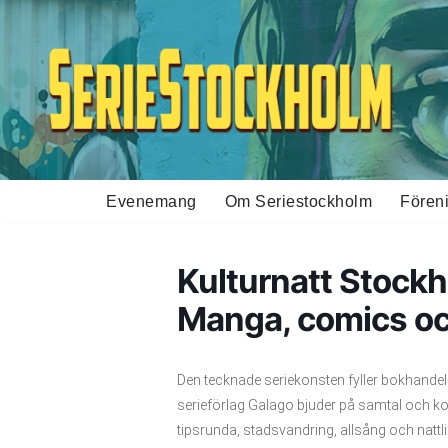
Hoppa
till
innehåll
Evenemang
Om Seriestockholm
Fören
Kulturnatt Stockh
Manga, comics oc
Den tecknade seriekonsten fyller bokhandeln 
serieförlag Galago bjuder på samtal och k
tipsrunda, stadsvandring, allsång och nattli