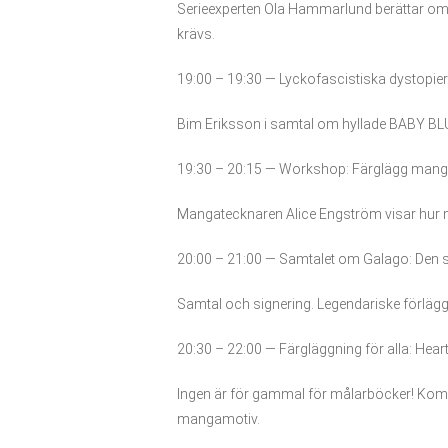
Serieexperten Ola Hammarlund berättar om h
krävs.
19:00 – 19:30 — Lyckofascistiska dystopier
Bim Eriksson i samtal om hyllade BABY BLUE,
19:30 – 20:15 — Workshop: Färglägg man
Mangatecknaren Alice Engström visar hur
20:00 – 21:00 — Samtalet om Galago: Den s
Samtal och signering. Legendariske förläg
20:30 – 22:00 — Färgläggning för alla: He
Ingen är för gammal för målarböcker! Ko
mangamotiv.