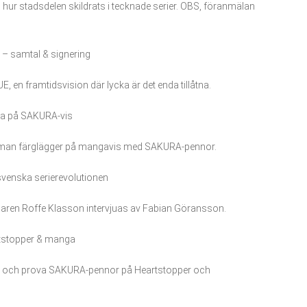
ur stadsdelen skildrats i tecknade serier. OBS, föranmälan
 – samtal & signering
 en framtidsvision där lycka är det enda tillåtna.
ga på SAKURA-vis
 man färglägger på mangavis med SAKURA-pennor.
venska serierevolutionen
garen Roffe Klasson intervjuas av Fabian Göransson.
artstopper & manga
m och prova SAKURA-pennor på Heartstopper och