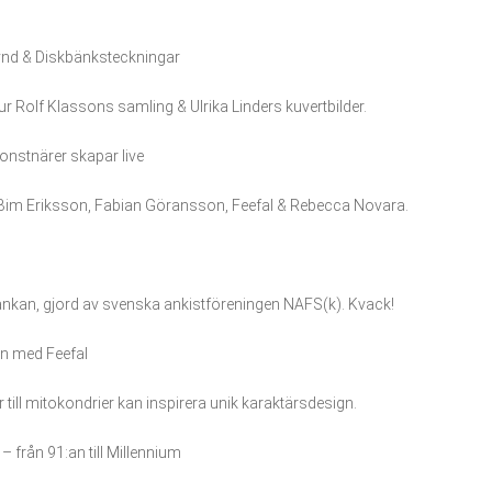
fynd & Diskbänksteckningar
 ur Rolf Klassons samling & Ulrika Linders kuvertbilder.
onstnärer skapar live
, Bim Eriksson, Fabian Göransson, Feefal & Rebecca Novara.
eankan, gjord av svenska ankistföreningen NAFS(k). Kvack!
n med Feefal
 till mitokondrier kan inspirera unik karaktärsdesign.
 från 91:an till Millennium