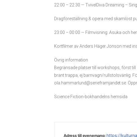
22:00 – 22:30 — TvivelDiva Dreaming – Sin
Dragföreställning & opera med skamlöst pub
23:00 – 00:00 — Filmvisning: Asuka och h
Kortfilmer av Anders Häger Jönson med ins
Övrig information
Begränsade platser till workshops, först ti
brant trappa, ej barnvagn/rullstolsvänlig. Fö
ola.hammarlund@serieframjandet.se. Öppna
Science Fiction-bokhandelns hemsida
https://kultur
Adress till evenemang: