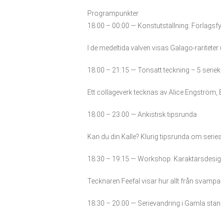
Programpunkter
18:00 – 00:00 — Konstutställning: Förlags
I de medeltida valven visas Galago-rariteter
18:00 – 21:15 — Tonsatt teckning – 5 seriek
Ett collageverk tecknas av Alice Engström
18:00 – 23:00 — Ankistisk tipsrunda
Kan du din Kalle? Klurig tipsrunda om seri
18:30 – 19:15 — Workshop: Karaktärsdesig
Tecknaren Feefal visar hur allt från svampar
18:30 – 20:00 — Serievandring i Gamla stan –