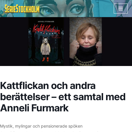
Hoppa
till
innehåll
Kattflickan och andra
berättelser – ett samtal med
Anneli Furmark
Mystik, mylingar och pensionerade spöken