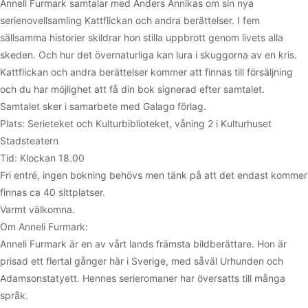
Anneli Furmark samtalar med Anders Annikas om sin nya
serienovellsamling Kattflickan och andra berättelser. I fem
sällsamma historier skildrar hon stilla uppbrott genom livets alla
skeden. Och hur det övernaturliga kan lura i skuggorna av en kris.
Kattflickan och andra berättelser kommer att finnas till försäljning
och du har möjlighet att få din bok signerad efter samtalet.
Samtalet sker i samarbete med Galago förlag.
Plats: Serieteket och Kulturbiblioteket, våning 2 i Kulturhuset
Stadsteatern
Tid: Klockan 18.00
Fri entré, ingen bokning behövs men tänk på att det endast kommer
finnas ca 40 sittplatser.
Varmt välkomna.
Om Anneli Furmark:
Anneli Furmark är en av vårt lands främsta bildberättare. Hon är
prisad ett flertal gånger här i Sverige, med såväl Urhunden och
Adamsonstatyett. Hennes serieromaner har översatts till många
språk.