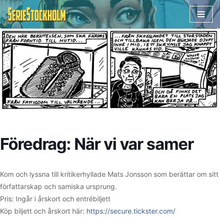
Hoppa
till
innehåll
Föredrag: När vi var samer
Kom och lyssna till kritikerhyllade Mats Jonsson som berättar om sitt
författarskap och samiska ursprung.
Pris: Ingår i årskort och entrébiljett
Köp biljett och årskort här:
https://secure.tickster.com/