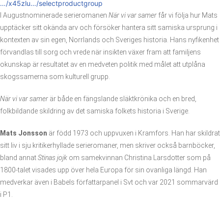
…/x45zlu…/selectproductgroup
I Augustnominerade serieromanen
När vi var samer
får vi följa hur Mats
upptäcker sitt okända arv och försöker hantera sitt samiska ursprung i
kontexten av sin egen, Norrlands och Sveriges historia. Hans nyfikenhet
förvandlas till sorg och vrede när insikten växer fram att familjens
okunskap är resultatet av en medveten politik med målet att utplåna
skogssamerna som kulturell grupp.
När vi var samer
är både en fängslande släktkrönika och en bred,
folkbildande skildring av det samiska folkets historia i Sverige.
Mats Jonsson
är född 1973 och uppvuxen i Kramfors. Han har skildrat
sitt liv i sju kritikerhyllade serieromaner, men skriver också barnböcker,
bland annat
Stinas jojk
om samekvinnan Christina Larsdotter som på
1800-talet visades upp över hela Europa för sin ovanliga längd. Han
medverkar även i Babels författarpanel i Svt och var 2021 sommarvärd
i P1.