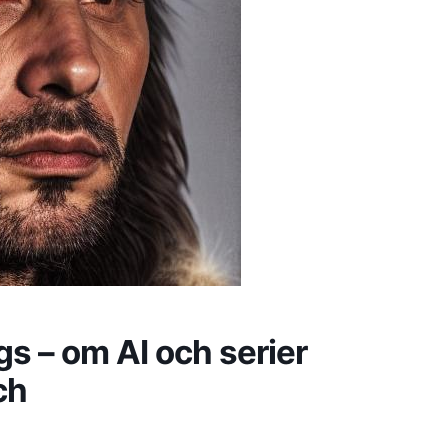
s – om AI och serier
ch