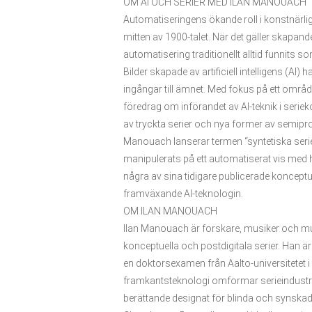
OM AI OCH SERIER MED ILAN MANOUACH
Automatiseringens ökande roll i konstnärlig
mitten av 1900-talet. När det gäller skapan
automatisering traditionellt alltid funnits 
Bilder skapade av artificiell intelligens (AI)
ingångar till ämnet. Med fokus på ett områd
föredrag om införandet av AI-teknik i seri
av tryckta serier och nya former av semipro
Manouach lanserar termen “syntetiska serier
manipulerats på ett automatiserat vis med h
några av sina tidigare publicerade konceptu
framväxande AI-teknologin.
OM ILAN MANOUACH
Ilan Manouach är forskare, musiker och mult
konceptuella och postdigitala serier. Han ä
en doktorsexamen från Aalto-universitetet 
framkantsteknologi omformar serieindustrin.
berättande designat för blinda och synskad