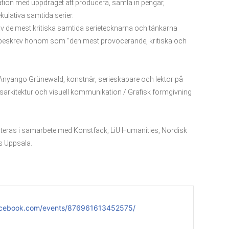
tion med uppdraget att producera, samla in pengar,
ulativa samtida serier.
v de mest kritiska samtida serietecknarna och tänkarna
beskrev honom som “den mest provocerande, kritiska och
 Anyango Grünewald, konstnär, serieskapare och lektor på
gsarkitektur och visuell kommunikation / Grafisk formgivning
eras i samarbete med Konstfack, LiU Humanities, Nordisk
s Uppsala.
acebook.com/events/876961613452575/