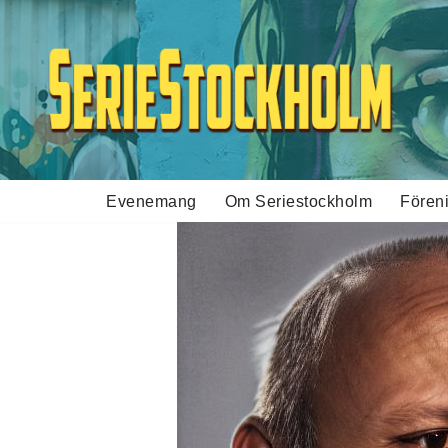
Hoppa
till
innehåll
Evenemang
Om Seriestockholm
Fören