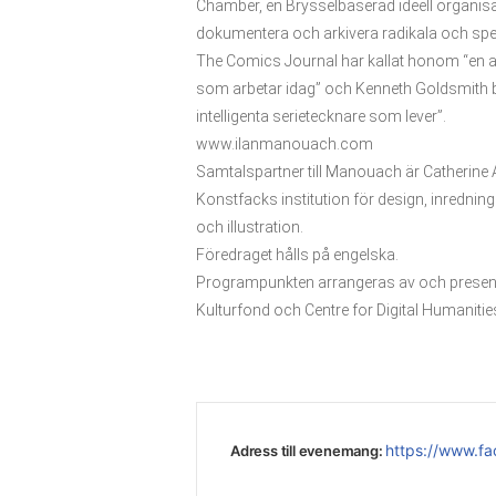
Chamber, en Brysselbaserad ideell organisa
dokumentera och arkivera radikala och spek
The Comics Journal har kallat honom “en a
som arbetar idag” och Kenneth Goldsmith 
intelligenta serietecknare som lever”.
www.ilanmanouach.com
Samtalspartner till Manouach är Catherine
Konstfacks institution för design, inrednin
och illustration.
Föredraget hålls på engelska.
Programpunkten arrangeras av och present
Kulturfond och Centre for Digital Humanitie
https://www.f
Adress till evenemang: