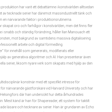
 produktion har varit ett debattämne i konstvärlden alltsedan
det av tecknade serier har däremot massindustriellt tänk och
som en närvarande faktor i produktionsrutinerna.
 har skapat oro och farhågor i konstvärlden, men det finns fler
e i snabb och ständig förändring, håller Ilan Manouach ett
ekonsten, mot bakgrund av samtidens massiva digitalisering
fessionellt arbete och digital förmedling.
” för innehåll som genererats, modifierats eller
jälp av generativa algoritmer och AI. Han presenterar även
ella serier, liksom nyare verk som skapats med hjälp av den
idisciplinär konstnär med ett specifikt intresse för
r för närvarande gästforskare vid Harvard University och har
i Helsingfors där han undersökt hur detta århundrades
 Mest känd är han för Shapereader, ett system för taktilt
ade läsare och tecknare av serier. Han är grundaren av Echo