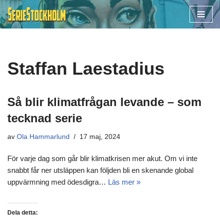
Hoppa
till
innehåll
Staffan Laestadius
Så blir klimatfrågan levande – som
tecknad serie
av
Ola Hammarlund
17 maj, 2024
För varje dag som går blir klimatkrisen mer akut. Om vi inte
snabbt får ner utsläppen kan följden bli en skenande global
uppvärmning med ödesdigra…
Läs mer »
Dela detta: