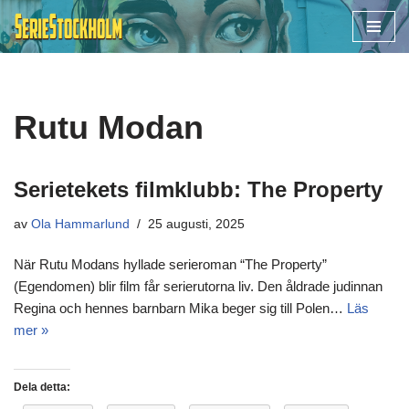
Hoppa
till
innehåll
Rutu Modan
Serietekets filmklubb: The Property
av
Ola Hammarlund
25 augusti, 2025
När Rutu Modans hyllade serieroman “The Property”
(Egendomen) blir film får serierutorna liv. Den åldrade judinnan
Regina och hennes barnbarn Mika beger sig till Polen…
Läs
mer »
Dela detta: