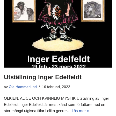
Utställning Inger Edelfeldt
av
Ola Hammarlund
16 februari, 2022
OLKIEN, ALICE OCH KVINNLIG MYSTIK Utställning av Inger
Edelfeldt Inger Edelfeldt är mest känd som författare med en
stor mängd utgivna titlar i olika genrer…
Läs mer »