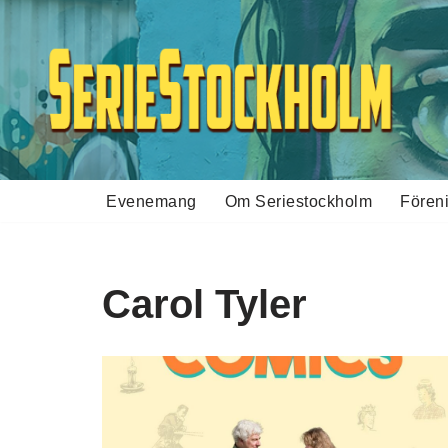
Hoppa
till
innehåll
Evenemang
Om Seriestockholm
Fören
Carol Tyler