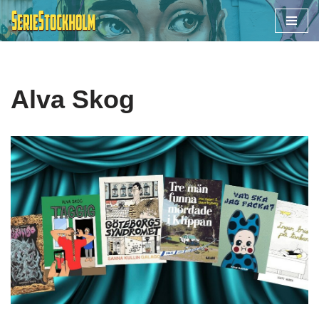
Hoppa
till
innehåll
Alva Skog