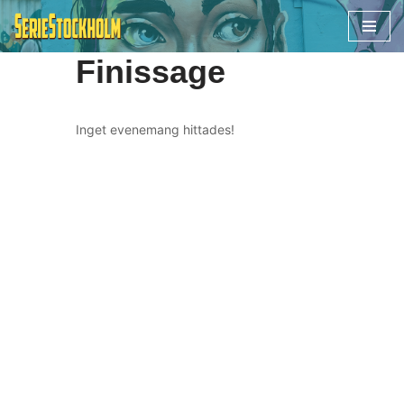
Hoppa
Finissage
till
innehåll
Inget evenemang hittades!